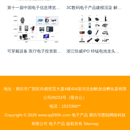
第十一届中国电子信息博览会 2023深圳电子展引领科技新浪潮
3C数码电子产品建模渲染 解锁电商视觉营销新维度
可穿戴设备 医疗电子投资新风口
浙江恒威IPO 锌锰电池龙头加速领跑，市占率提升与电子消费浪潮共舞，2022年增长可期
地址：廊坊市广阳区尚都世贸大厦4楼404室河北创帆创业孵化器有限
公司内033号（限办公）
电话：1523366**
Copyright © 2026
www.qq588h.com
电子产品
廊坊市图锐网络科技
有限公司
电子产品
版权所有
Sitemap