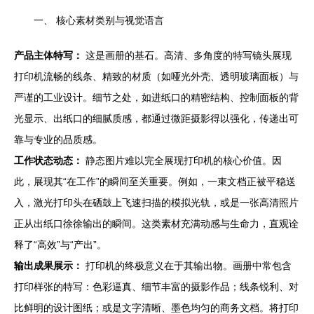
一、 核心素材类别与视觉语言
产品主体特写：
这是画册的基石。高清、多角度的特写镜头展现
打印机流畅的线条、精致的材质（如哑光外壳、透明玻璃面板）与
严谨的工业设计。细节之处，如进纸口的精密结构、控制面板的背
光显示、出纸口的细腻质感，都通过微距摄影得以强化，传递出可
靠与专业的品质感。
工作状态动态：
静态图片难以完全展现打印机的核心价值。因
此，展现其“在工作”的瞬间至关重要。例如，一束文档正被平稳送
入，激光打印头在硒鼓上飞速扫描的模拟光轨，或是一张高清照片
正从出纸口徐徐输出的瞬间。这类素材充满动感与生命力，直观诠
释了“高效”与“产出”。
输出成果展示：
打印机的终极意义在于其输出物。画册中常包含
打印样张的特写：色彩逼真、细节丰富的摄影作品；线条锐利、对
比鲜明的设计图纸；或是文字清晰、墨色均匀的商务文档。将打印