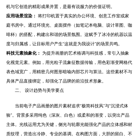
机与它创造的精彩成果并置，是最有说服力的价值证明。
应用场景渲染：
将打印机置于真实的办公环境、创意工作室或家
庭书房中。通过环境光、桌面摆件（如笔记本电脑、设计草图、咖
啡杯）的搭配，构建出和谐的场景氛围。这赋予了冰冷的机器以温
度与归属感，让目标用户产生“这就是为我设计”的场景共鸣。
科技元素抽象化：
为提升画册的艺术格调与科技感，常引入抽象
化视觉元素。例如，用光粒子流象征数据传输，用色彩渐变网格代
表色域宽广，用精密几何图形暗喻内部芯片与算法。这些素材不与
具体产品直接绑定，却强化了品牌的前沿技术形象。
二、 设计趋势与美学要点
当前电子产品画册的图片素材追求“极简科技风”与“沉浸式体
验”。背景多采用纯色（深灰、白色）或柔和的渐变，以突出产品
主体。光线运用尤为关键，侧光与轮廓光能强化产品的立体感和材
质纹理，营造出冷静、专业的基调。在构图方面，大胆的留白、不