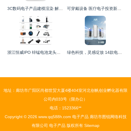
3C数码电子产品建模渲染 解锁电商视觉营销新维度
可穿戴设备 医疗电子投资新风口
浙江恒威IPO 锌锰电池龙头加速领跑，市占率提升与电子消费浪潮共舞，2022年增长可期
绿色科技，灵感绽放 14款电器电子产品分层设计素材集
地址：廊坊市广阳区尚都世贸大厦4楼404室河北创帆创业孵化器有限
公司内033号（限办公）
电话：1523366**
Copyright © 2026
www.qq588h.com
电子产品
廊坊市图锐网络科技
有限公司
电子产品
版权所有
Sitemap